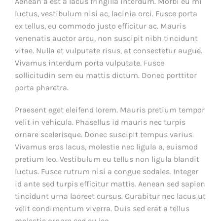
Aenean a est a lacus fringilla interdum. Morbi eu mi
luctus, vestibulum nisi ac, lacinia orci. Fusce porta
ex tellus, eu commodo justo efficitur ac. Mauris
venenatis auctor arcu, non suscipit nibh tincidunt
vitae. Nulla et vulputate risus, at consectetur augue.
Vivamus interdum porta vulputate. Fusce
sollicitudin sem eu mattis dictum. Donec porttitor
porta pharetra.
Praesent eget eleifend lorem. Mauris pretium tempor
velit in vehicula. Phasellus id mauris nec turpis
ornare scelerisque. Donec suscipit tempus varius.
Vivamus eros lacus, molestie nec ligula a, euismod
pretium leo. Vestibulum eu tellus non ligula blandit
luctus. Fusce rutrum nisi a congue sodales. Integer
id ante sed turpis efficitur mattis. Aenean sed sapien
tincidunt urna laoreet cursus. Curabitur nec lacus ut
velit condimentum viverra. Duis sed erat a tellus
molestie ornare sed eu leo.