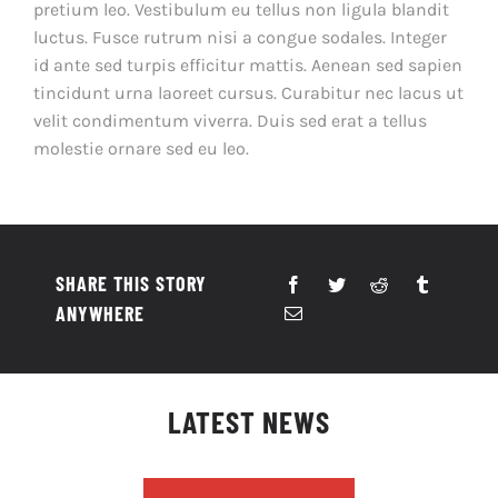
pretium leo. Vestibulum eu tellus non ligula blandit
luctus. Fusce rutrum nisi a congue sodales. Integer
id ante sed turpis efficitur mattis. Aenean sed sapien
tincidunt urna laoreet cursus. Curabitur nec lacus ut
velit condimentum viverra. Duis sed erat a tellus
molestie ornare sed eu leo.
SHARE THIS STORY
ANYWHERE
LATEST NEWS