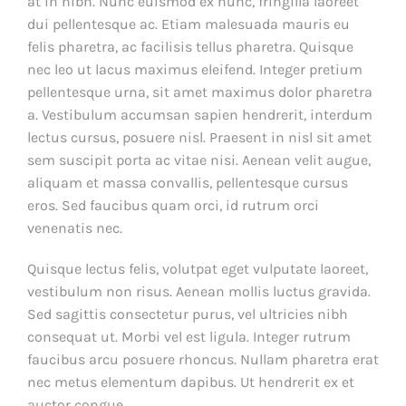
at in nibh. Nunc euismod ex nunc, fringilla laoreet
dui pellentesque ac. Etiam malesuada mauris eu
felis pharetra, ac facilisis tellus pharetra. Quisque
nec leo ut lacus maximus eleifend. Integer pretium
pellentesque urna, sit amet maximus dolor pharetra
a. Vestibulum accumsan sapien hendrerit, interdum
lectus cursus, posuere nisl. Praesent in nisl sit amet
sem suscipit porta ac vitae nisi. Aenean velit augue,
aliquam et massa convallis, pellentesque cursus
eros. Sed faucibus quam orci, id rutrum orci
venenatis nec.
Quisque lectus felis, volutpat eget vulputate laoreet,
vestibulum non risus. Aenean mollis luctus gravida.
Sed sagittis consectetur purus, vel ultricies nibh
consequat ut. Morbi vel est ligula. Integer rutrum
faucibus arcu posuere rhoncus. Nullam pharetra erat
nec metus elementum dapibus. Ut hendrerit ex et
auctor congue.