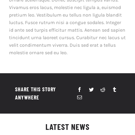
Vivamus eros lacus, molestie nec ligula a, euismod
pretium leo. Vestibulum eu tellus non ligula blandit
luctus. Fusce rutrum nisi a congue sodales. Integer
id ante sed turpis efficitur mattis. Aenean sed sapien
tincidunt urna laoreet cursus. Curabitur nec lacus ut
velit condimentum viverra. Duis sed erat a tellus
molestie ornare sed eu leo.
SHARE THIS STORY
ANYWHERE
LATEST NEWS