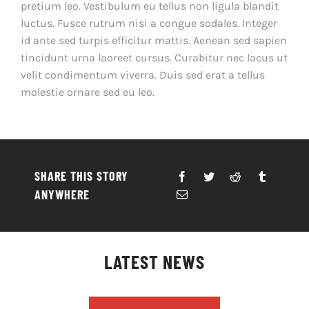
pretium leo. Vestibulum eu tellus non ligula blandit
luctus. Fusce rutrum nisi a congue sodales. Integer
id ante sed turpis efficitur mattis. Aenean sed sapien
tincidunt urna laoreet cursus. Curabitur nec lacus ut
velit condimentum viverra. Duis sed erat a tellus
molestie ornare sed eu leo.
SHARE THIS STORY
ANYWHERE
LATEST NEWS