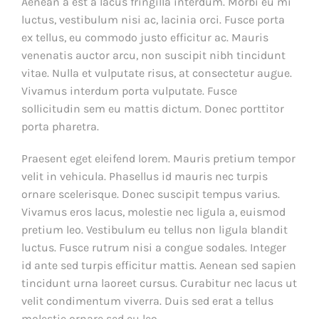
Aenean a est a lacus fringilla interdum. Morbi eu mi
luctus, vestibulum nisi ac, lacinia orci. Fusce porta
ex tellus, eu commodo justo efficitur ac. Mauris
venenatis auctor arcu, non suscipit nibh tincidunt
vitae. Nulla et vulputate risus, at consectetur augue.
Vivamus interdum porta vulputate. Fusce
sollicitudin sem eu mattis dictum. Donec porttitor
porta pharetra.
Praesent eget eleifend lorem. Mauris pretium tempor
velit in vehicula. Phasellus id mauris nec turpis
ornare scelerisque. Donec suscipit tempus varius.
Vivamus eros lacus, molestie nec ligula a, euismod
pretium leo. Vestibulum eu tellus non ligula blandit
luctus. Fusce rutrum nisi a congue sodales. Integer
id ante sed turpis efficitur mattis. Aenean sed sapien
tincidunt urna laoreet cursus. Curabitur nec lacus ut
velit condimentum viverra. Duis sed erat a tellus
molestie ornare sed eu leo.