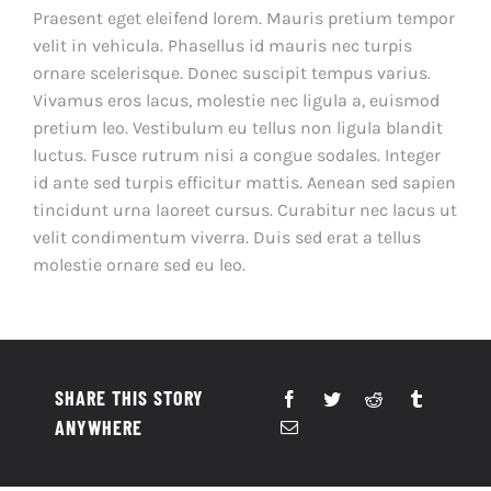
Praesent eget eleifend lorem. Mauris pretium tempor
velit in vehicula. Phasellus id mauris nec turpis
ornare scelerisque. Donec suscipit tempus varius.
Vivamus eros lacus, molestie nec ligula a, euismod
pretium leo. Vestibulum eu tellus non ligula blandit
luctus. Fusce rutrum nisi a congue sodales. Integer
id ante sed turpis efficitur mattis. Aenean sed sapien
tincidunt urna laoreet cursus. Curabitur nec lacus ut
velit condimentum viverra. Duis sed erat a tellus
molestie ornare sed eu leo.
SHARE THIS STORY
ANYWHERE