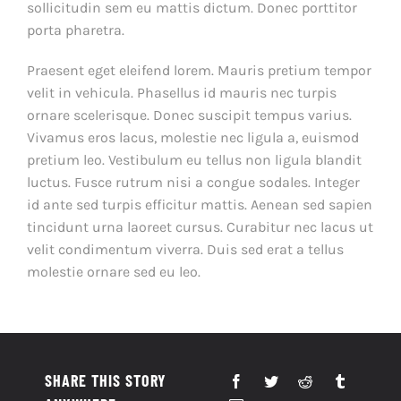
sollicitudin sem eu mattis dictum. Donec porttitor
porta pharetra.
Praesent eget eleifend lorem. Mauris pretium tempor
velit in vehicula. Phasellus id mauris nec turpis
ornare scelerisque. Donec suscipit tempus varius.
Vivamus eros lacus, molestie nec ligula a, euismod
pretium leo. Vestibulum eu tellus non ligula blandit
luctus. Fusce rutrum nisi a congue sodales. Integer
id ante sed turpis efficitur mattis. Aenean sed sapien
tincidunt urna laoreet cursus. Curabitur nec lacus ut
velit condimentum viverra. Duis sed erat a tellus
molestie ornare sed eu leo.
SHARE THIS STORY